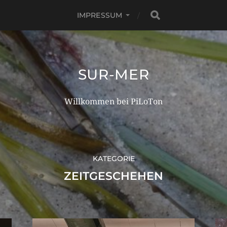
IMPRESSUM
SUR-MER
Willkommen bei PiLoTon
KATEGORIE
ZEITGESCHEHEN