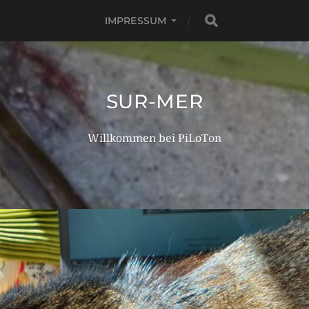
IMPRESSUM
SUR-MER
Willkommen bei PiLoTon